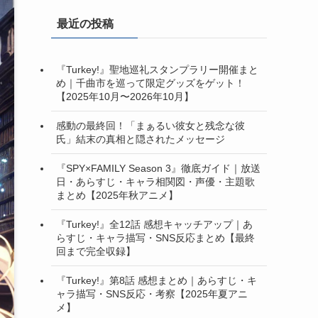
最近の投稿
『Turkey!』聖地巡礼スタンプラリー開催まと
め｜千曲市を巡って限定グッズをゲット！
【2025年10月〜2026年10月】
感動の最終回！「まぁるい彼女と残念な彼
氏」結末の真相と隠されたメッセージ
『SPY×FAMILY Season 3』徹底ガイド｜放送
日・あらすじ・キャラ相関図・声優・主題歌
まとめ【2025年秋アニメ】
『Turkey!』全12話 感想キャッチアップ｜あ
らすじ・キャラ描写・SNS反応まとめ【最終
回まで完全収録】
『Turkey!』第8話 感想まとめ｜あらすじ・キ
ャラ描写・SNS反応・考察【2025年夏アニ
メ】