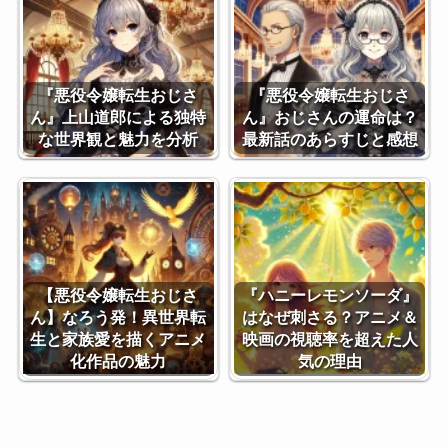
『悪役令嬢転生おじさ
『悪役令嬢転生おじさ
ん』上山道郎による独特
ん』おじさんの運命は？
な世界観と魅力を分析
最新話のあらすじと感想
【悪役令嬢転生おじさ
『ハニーレモンソーダ』
ん】なろう発！異世界転
はなぜ刺さる？アニメ＆
生と家族愛を描くアニメ
映画の視聴率を超えた人
化作品の魅力
気の理由