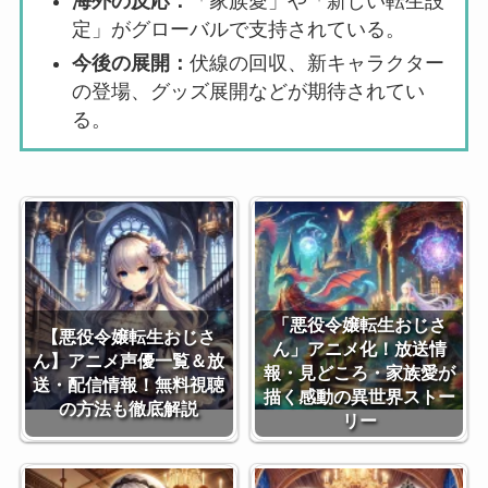
海外の反応：
「家族愛」や「新しい転生設
定」がグローバルで支持されている。
今後の展開：
伏線の回収、新キャラクター
の登場、グッズ展開などが期待されてい
る。
「悪役令嬢転生おじさ
【悪役令嬢転生おじさ
ん」アニメ化！放送情
ん】アニメ声優一覧＆放
報・見どころ・家族愛が
送・配信情報！無料視聴
描く感動の異世界ストー
の方法も徹底解説
リー