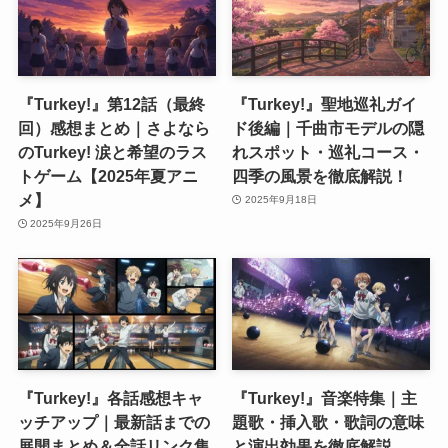
『Turkey!』第12話（最終
『Turkey!』聖地巡礼ガイ
回）感想まとめ｜さよなら
ド後編｜千曲市モデルの隠
のTurkey! 涙と希望のラス
れスポット・巡礼コース・
トゲーム【2025年夏アニ
四季の風景を徹底解説！
メ】
2025年9月18日
2025年9月26日
『Turkey!』各話感想キャ
『Turkey!』音楽特集｜主
ッチアップ｜最新話までの
題歌・挿入歌・歌詞の意味
展開まとめ＆全話リンク集
と演出効果を徹底解説