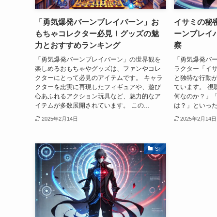
「勇気爆発バーンブレイバーン」お
イサミの秘
もちゃコレクター必見！グッズの魅
ーンブレイ
力とおすすめランキング
察
「勇気爆発バーンブレイバーン」の世界観を
「勇気爆発バ
楽しめるおもちゃやグッズは、ファンやコレ
ラクター「イ
クターにとって必見のアイテムです。 キャラ
と独特な行動
クターを忠実に再現したフィギュアや、遊び
ています。 視
心あふれるアクション玩具など、魅力的なア
何なのか？」
イテムが多数展開されています。 この...
は？」といった
2025年2月14日
2025年2月14日
SF