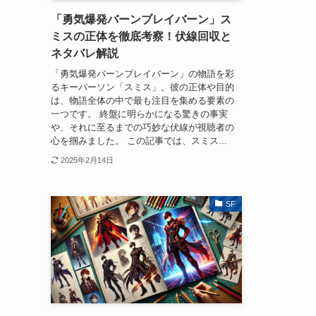
「勇気爆発バーンブレイバーン」ス
ミスの正体を徹底考察！伏線回収と
ネタバレ解説
「勇気爆発バーンブレイバーン」の物語を彩
るキーパーソン「スミス」。彼の正体や目的
は、物語全体の中で最も注目を集める要素の
一つです。 終盤に明らかになる驚きの事実
や、それに至るまでの巧妙な伏線が視聴者の
心を掴みました。 この記事では、スミス...
2025年2月14日
SF