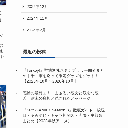
2024年12月
主
2024年11月
詞
2024年2月
で
物語
魅
最近の投稿
詞や
『Turkey!』聖地巡礼スタンプラリー開催まと
め｜千曲市を巡って限定グッズをゲット！
【2025年10月〜2026年10月】
SF
感動の最終回！「まぁるい彼女と残念な彼
氏」結末の真相と隠されたメッセージ
『SPY×FAMILY Season 3』徹底ガイド｜放送
日・あらすじ・キャラ相関図・声優・主題歌
まとめ【2025年秋アニメ】