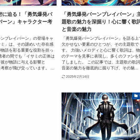
密に迫る！「勇気爆発バ
「勇気爆発バーンブレイバーン」
バーン」キャラクター考
題歌の魅力を深掘り！心に響く歌
と音楽の魅力
ーンブレイバーン」の登場キャ
「勇気爆発バーンブレイバーン」を語る上
サミ」は、その謎めいた存在感
欠かせない要素のひとつが、その主題歌で
が物語を彩る重要な役割を担っ
す。 力強いメロディと心に響く歌詞は、
聴者の間でも「イサミの正体は
のテーマを見事に表現し、多くのファンを
「彼が物語に与える影響と
了しました。 この記事では、主題歌の歌
考察が飛び交っています。 ...
音楽の魅力を徹底的に掘り下げ、その魅...
2025年2月14日