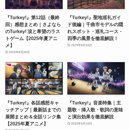
『Turkey!』第12話（最終
『Turkey!』聖地巡礼ガイ
回）感想まとめ｜さよなら
ド後編｜千曲市モデルの隠
のTurkey! 涙と希望のラス
れスポット・巡礼コース・
トゲーム【2025年夏アニ
四季の風景を徹底解説！
メ】
2025年9月18日
2025年9月26日
『Turkey!』各話感想キャ
『Turkey!』音楽特集｜主
ッチアップ｜最新話までの
題歌・挿入歌・歌詞の意味
展開まとめ＆全話リンク集
と演出効果を徹底解説
【2025年夏アニメ】
2025年9月16日