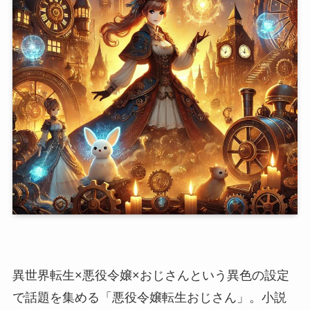
異世界転生×悪役令嬢×おじさんという異色の設定
で話題を集める「悪役令嬢転生おじさん」。小説