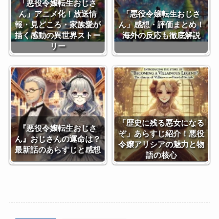
「悪役令嬢転生おじさ
ん」アニメ化！放送情
「悪役令嬢転生おじさ
報・見どころ・家族愛が
ん」感想・評価まとめ！
描く感動の異世界ストー
海外の反応も徹底解説
リー
「歴史に残る悪女になる
『悪役令嬢転生おじさ
ぞ」あらすじ紹介！悪役
ん』おじさんの運命は？
令嬢アリシアの魅力と物
最新話のあらすじと感想
語の核心