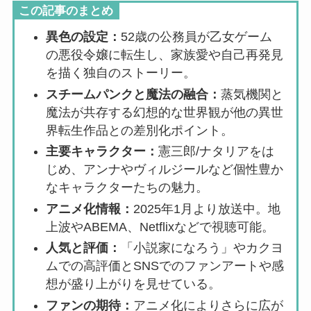
この記事のまとめ
異色の設定：
52歳の公務員が乙女ゲーム
の悪役令嬢に転生し、家族愛や自己再発見
を描く独自のストーリー。
スチームパンクと魔法の融合：
蒸気機関と
魔法が共存する幻想的な世界観が他の異世
界転生作品との差別化ポイント。
主要キャラクター：
憲三郎/ナタリアをは
じめ、アンナやヴィルジールなど個性豊か
なキャラクターたちの魅力。
アニメ化情報：
2025年1月より放送中。地
上波やABEMA、Netflixなどで視聴可能。
人気と評価：
「小説家になろう」やカクヨ
ムでの高評価とSNSでのファンアートや感
想が盛り上がりを見せている。
ファンの期待：
アニメ化によりさらに広が