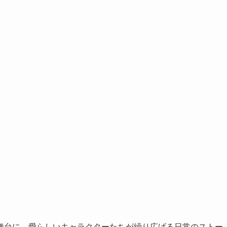
舞台に、愛らしいキャラクターたちが繰り広げる日常のストー