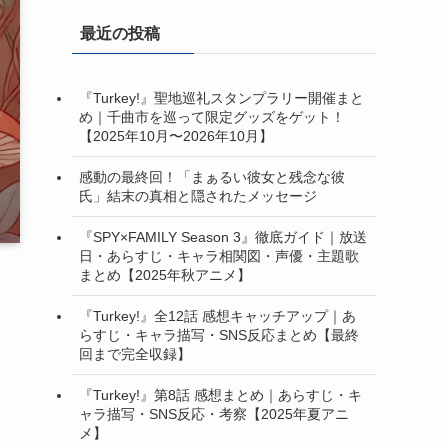
最近の投稿
『Turkey!』聖地巡礼スタンプラリー開催まと
め｜千曲市を巡って限定グッズをゲット！
【2025年10月〜2026年10月】
感動の最終回！「まぁるい彼女と残念な彼
氏」結末の真相と隠されたメッセージ
『SPY×FAMILY Season 3』徹底ガイド｜放送
日・あらすじ・キャラ相関図・声優・主題歌
まとめ【2025年秋アニメ】
『Turkey!』全12話 感想キャッチアップ｜あ
らすじ・キャラ描写・SNS反応まとめ【最終
回まで完全収録】
『Turkey!』第8話 感想まとめ｜あらすじ・キ
ャラ描写・SNS反応・考察【2025年夏アニ
メ】