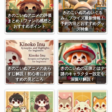
きのこいぬのぬいぐる
きのこいぬアニメの評価
み・プライズ最新情報！
まとめ！ファンの感想と
予約方法とおすすめグッ
おすすめポイント
ズ特集
きのこいぬアニメのあら
きのこいぬの正体とは？
すじ解説！初心者におす
謎のキャラクター設定を
すめの見どころ
深掘り解説！