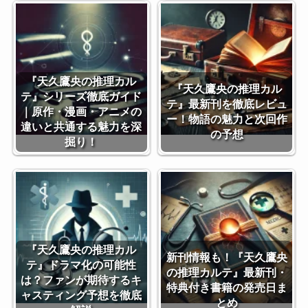
『天久鷹央の推理カル
『天久鷹央の推理カル
テ』シリーズ徹底ガイド
テ』最新刊を徹底レビュ
｜原作・漫画・アニメの
ー！物語の魅力と次回作
違いと共通する魅力を深
の予想
掘り！
『天久鷹央の推理カル
新刊情報も！『天久鷹央
テ』ドラマ化の可能性
の推理カルテ』最新刊・
は？ファンが期待するキ
特典付き書籍の発売日ま
ャスティング予想を徹底
とめ