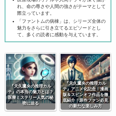
れ、命の尊さや人間の強さがテーマとして
際立っています。
「ファントムの病棟」は、シリーズ全体の
魅力をさらに引き立てるエピソードとし
て、多くの読者に感動を与えています。
『天久鷹央の推理カル
『天久鷹央の推理カル
テ』アニメ化記念！漫画
テ』の本当の魅力とは？
版＆スピンオフ作品を徹
医療ミステリー人気の秘
底紹介｜原作ファン必見
密に迫る
の新たな楽しみ方