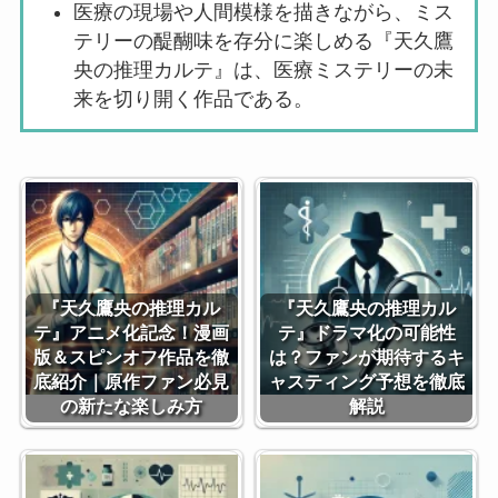
医療の現場や人間模様を描きながら、ミス
テリーの醍醐味を存分に楽しめる『天久鷹
央の推理カルテ』は、医療ミステリーの未
来を切り開く作品である。
『天久鷹央の推理カル
『天久鷹央の推理カル
テ』アニメ化記念！漫画
テ』ドラマ化の可能性
版＆スピンオフ作品を徹
は？ファンが期待するキ
底紹介｜原作ファン必見
ャスティング予想を徹底
の新たな楽しみ方
解説