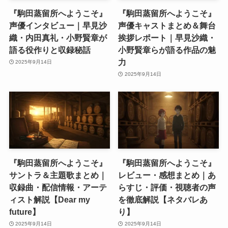
『駒田蒸留所へようこそ』
『駒田蒸留所へようこそ』
声優インタビュー｜早見沙
声優キャストまとめ＆舞台
織・内田真礼・小野賢章が
挨拶レポート｜早見沙織・
語る役作りと収録秘話
小野賢章らが語る作品の魅
力
2025年9月14日
2025年9月14日
『駒田蒸留所へようこそ』
『駒田蒸留所へようこそ』
サントラ＆主題歌まとめ｜
レビュー・感想まとめ｜あ
収録曲・配信情報・アーテ
らすじ・評価・視聴者の声
ィスト解説【Dear my
を徹底解説【ネタバレあ
future】
り】
2025年9月14日
2025年9月14日