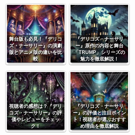
舞台版も必見！『デリコ
『デリコズ・ナーサリ
ズ・ナーサリー』の演劇
ー』原作の内容と舞台
版とアニメ版の違いを比
「TRUMP」シリーズの
較
魅力を徹底解説！
視聴者の感想は？『デリ
『デリコズ・ナーサリ
コズ・ナーサリー』の評
ー』の評価と注目ポイン
価やレビューをチェッ
ト！視聴者が選ぶおすす
ク！
め理由を徹底解説