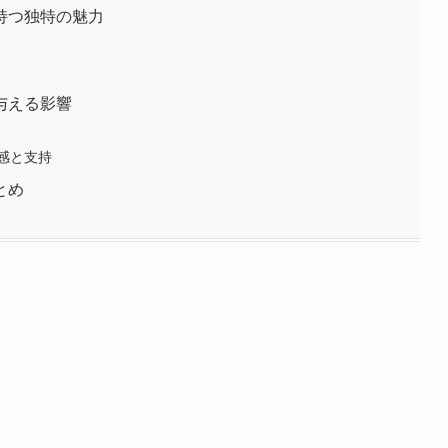
持つ独特の魅力
与える影響
感と支持
とめ