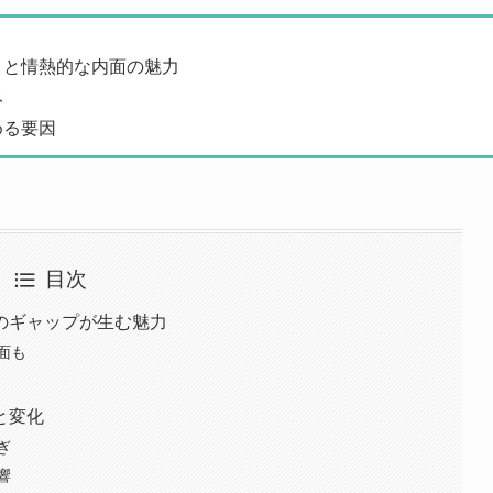
さと情熱的な内面の魅力
み
める要因
目次
のギャップが生む魅力
面も
と変化
ぎ
響