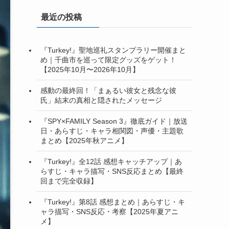
最近の投稿
『Turkey!』聖地巡礼スタンプラリー開催まと
め｜千曲市を巡って限定グッズをゲット！
【2025年10月〜2026年10月】
感動の最終回！「まぁるい彼女と残念な彼
氏」結末の真相と隠されたメッセージ
『SPY×FAMILY Season 3』徹底ガイド｜放送
日・あらすじ・キャラ相関図・声優・主題歌
まとめ【2025年秋アニメ】
『Turkey!』全12話 感想キャッチアップ｜あ
らすじ・キャラ描写・SNS反応まとめ【最終
回まで完全収録】
『Turkey!』第8話 感想まとめ｜あらすじ・キ
ャラ描写・SNS反応・考察【2025年夏アニ
メ】