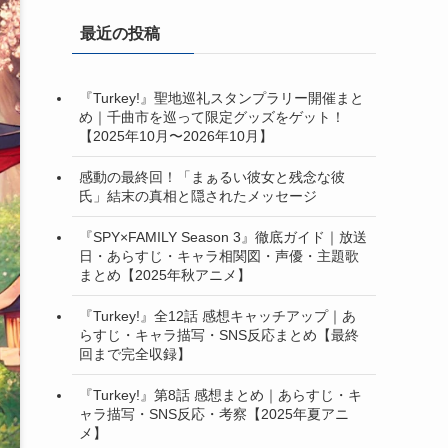
最近の投稿
『Turkey!』聖地巡礼スタンプラリー開催まと
め｜千曲市を巡って限定グッズをゲット！
【2025年10月〜2026年10月】
感動の最終回！「まぁるい彼女と残念な彼
氏」結末の真相と隠されたメッセージ
『SPY×FAMILY Season 3』徹底ガイド｜放送
日・あらすじ・キャラ相関図・声優・主題歌
まとめ【2025年秋アニメ】
『Turkey!』全12話 感想キャッチアップ｜あ
らすじ・キャラ描写・SNS反応まとめ【最終
回まで完全収録】
『Turkey!』第8話 感想まとめ｜あらすじ・キ
ャラ描写・SNS反応・考察【2025年夏アニ
メ】