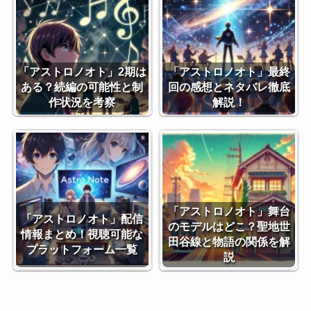
「アストロノオト」2期は
「アストロノオト」最終
ある？続編の可能性と制
回の感想とネタバレ徹底
作状況を考察
解説！
「アストロノオト」舞台
「アストロノオト」配信
のモデルはどこ？聖地世
情報まとめ！視聴可能な
田谷線と物語の関係を解
プラットフォーム一覧
説