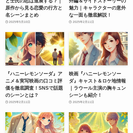
と壬氏の恋は進展する？｜
外編＆サイドストーリーの
原作から見る恋愛の行方と
魅力｜キャラクターの意外
名シーンまとめ
な一面も徹底解説！
2025年5月10日
2025年2月11日
『ハニーレモンソーダ』ア
映画『ハニーレモンソー
ニメ＆実写映画の口コミ評
ダ』キャスト＆ロケ地情報
価を徹底調査！SNSで話題
｜ラウール主演の胸キュン
のシーンとは？
シーンも紹介！
2025年2月11日
2025年2月11日