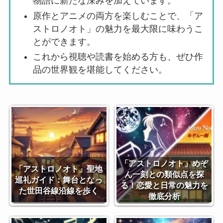
物語に新たな深みを加えています。
原作とアニメの両方を楽しむことで、「ア
ストロノオト」の魅力を最大限に味わうこ
とができます。
これから視聴や読書を始める方も、ぜひ作
品の世界観を堪能してください。
「アストロノオト」めぞ
「アストロノオト」聖地
ん一刻との類似点を探
巡礼ガイド：舞台となっ
る！恋愛と日常の魅力を
た世田谷線沿線を歩く
徹底分析