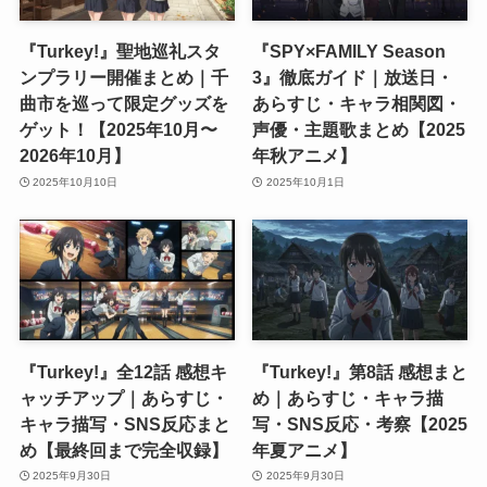
『Turkey!』聖地巡礼スタ
『SPY×FAMILY Season
ンプラリー開催まとめ｜千
3』徹底ガイド｜放送日・
曲市を巡って限定グッズを
あらすじ・キャラ相関図・
ゲット！【2025年10月〜
声優・主題歌まとめ【2025
2026年10月】
年秋アニメ】
2025年10月10日
2025年10月1日
『Turkey!』全12話 感想キ
『Turkey!』第8話 感想まと
ャッチアップ｜あらすじ・
め｜あらすじ・キャラ描
キャラ描写・SNS反応まと
写・SNS反応・考察【2025
め【最終回まで完全収録】
年夏アニメ】
2025年9月30日
2025年9月30日