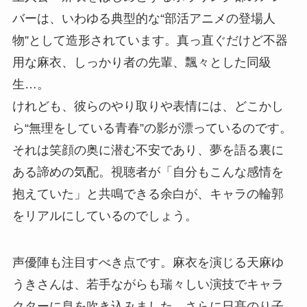
バーは、いわゆる典型的な“部活アニメの登場人
物”として造形されています。真っ直ぐだけど不器
用な麻衣、しっかり者の先輩、飄々とした同級
生…。
けれども、彼らのやり取りや表情には、どこかし
ら“無理をしている青春”の影が漂っているのです。
それは笑顔の奥に潜む不安であり、夢を語る裏に
ある諦めの気配。視聴者が「自分もこんな感情を
抱えていた」と共鳴できる余白が、キャラの輪郭
をリアルにしているのでしょう。
声優陣も注目すべき点です。麻衣を演じる天麻ゆ
うきさんは、若手ながらも瑞々しい演技でキャラ
クターに息を吹き込みました。さらに日髙のり子