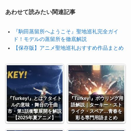
あわせて読みたい関連記事
『駒田蒸留所へようこそ』聖地巡礼完全ガイ
ド！モデルの蒸留所を徹底解説
【保存版】アニメ聖地巡礼おすすめ作品まとめ
『Turkey!』とは？タイト
『Turkey!』ボウリング用
ルの意味・舞台の千曲
語解説｜ターキー・スト
市・第1話衝撃展開を解説
ライク・スペア…青春を
【2025年夏アニメ】
彩る専門用語まとめ