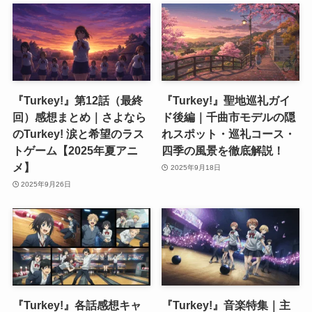
『Turkey!』第12話（最終
『Turkey!』聖地巡礼ガイ
回）感想まとめ｜さよなら
ド後編｜千曲市モデルの隠
のTurkey! 涙と希望のラス
れスポット・巡礼コース・
トゲーム【2025年夏アニ
四季の風景を徹底解説！
メ】
2025年9月18日
2025年9月26日
『Turkey!』各話感想キャ
『Turkey!』音楽特集｜主