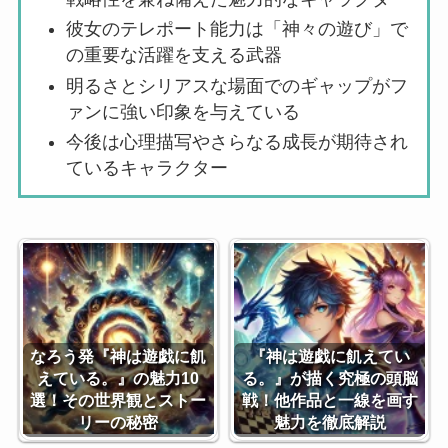
彼女のテレポート能力は「神々の遊び」で
の重要な活躍を支える武器
明るさとシリアスな場面でのギャップがフ
ァンに強い印象を与えている
今後は心理描写やさらなる成長が期待され
ているキャラクター
なろう発『神は遊戯に飢
『神は遊戯に飢えてい
えている。』の魅力10
る。』が描く究極の頭脳
選！その世界観とストー
戦！他作品と一線を画す
リーの秘密
魅力を徹底解説