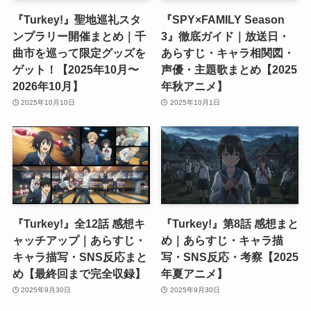
『Turkey!』聖地巡礼スタ
『SPY×FAMILY Season
ンプラリー開催まとめ｜千
3』徹底ガイド｜放送日・
曲市を巡って限定グッズを
あらすじ・キャラ相関図・
ゲット！【2025年10月〜
声優・主題歌まとめ【2025
2026年10月】
年秋アニメ】
2025年10月10日
2025年10月1日
『Turkey!』全12話 感想キ
『Turkey!』第8話 感想まと
ャッチアップ｜あらすじ・
め｜あらすじ・キャラ描
キャラ描写・SNS反応まと
写・SNS反応・考察【2025
め【最終回まで完全収録】
年夏アニメ】
2025年9月30日
2025年9月30日